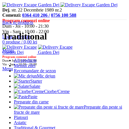
Dej
, str. 22 Decembrie 1989 nr.2
Comenzi:
0364 410 206 /
0756 100 588
Program comenzi online
Back to products
Dum - Joi - 10:00 - 21:30
Vin - Sam - 10:00 - 22:00
Traditional
Login / Register
0
produse
/
0,00
lei
Meniu
Program comenzi online
All
products
Dum - Joi - 10:30 - 22:00
Vin - Sam - 10:30 - 23:00
Meniul zilei
Menu
Recomandare de sezon
Mic dejun
Starter
Salate
Ciorbe/Creme
Paste
Preparate din carne
Preparate din peste si
fructe de mare
Platouri
Asiatic
Traditional & Gourmet