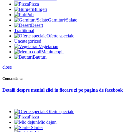
Pizza
Burgeri
Pub
Garnituri/Salate
Desert
Traditional
Oferte speciale
Uncategorized
Vegetarian
Meniu copii
Bauturi
close
Comanda ta
Detalii despre meniul zilei in fiecare zi pe pagina de facebook
Oferte speciale
Pizza
Mic dejun
Starter