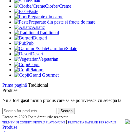
Salate
Ciorbe/Creme
Paste
Preparate din carne
Preparate din peste si fructe de mare
Asiatic
Traditional
Burgeri
Pub
Garnituri/Salate
Desert
Vegetarian
Copii
Platouri
Grand Gourmet
Prima pagină
Traditional
Produse
Nu a fost găsit niciun produs care să se potrivească cu selecția ta.
Search
Escape.ro
2020 Toate drepturile rezervate.
|
TERMENI SI CONDITII PENTRU PLATI ONLINE
PROTECTIA DATELOR PERSONALE
Produse